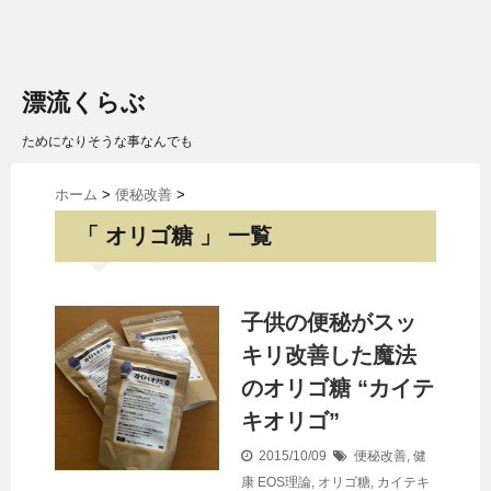
漂流くらぶ
ためになりそうな事なんでも
ホーム
>
便秘改善
>
「 オリゴ糖 」 一覧
子供の便秘がスッ
キリ改善した魔法
のオリゴ糖 “カイテ
キオリゴ”
2015/10/09
便秘改善
,
健
康
EOS理論
,
オリゴ糖
,
カイテキ