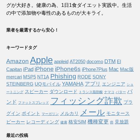
グが大好き。健康の為、1日1食ダイエット実践中。生活
の中で添加物や毒性のあるものが大キライ。
業者を厳選するから安心！
キーワードタグ
Apple
Amazon
DTM
appleid
AT2050
docomo
El
iPhone
iPhone6s
iPad
Mac
Capitan
iPhone7Plus
Mac版
Phishing
mercari
MSP5
NT1A
RODE
SONY
YAMAHA
アプリ
STEINBERG
UQモバイル
エンジニア
ショ
バ
スピーカー
ダウンロード
ートニング
トランス脂肪酸
ナマコ
バター
フィッシング詐欺
ンド
プラ
ファットスプレッド
メール
グイン
ポイント
メルカリ
モニタース
マーガリン
機種変更
ピーカー
レコーディング
格安SIM
見放題
健康
癌
最近の投稿