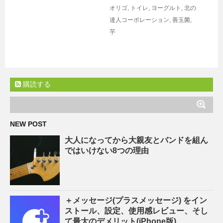
オリゴ
,
トイレ
,
ヨーグルト
,
北の
達人コーポレーション
,
善玉菌
,
芋
購読する
NEW POST
大人になってから大親友とバンドを組ん
ではいけない8つの理由
＋メッセージ(プラスメッセージ) をイン
ストール、設定、使用感レビュー、そし
て最大のデメリット(iPhone版)