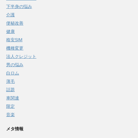
下半身の悩み
介護
便秘改善
健康
格安SIM
機種変更
法人クレジット
男の悩み
白ロム
薄毛
話題
車関連
限定
音楽
メタ情報