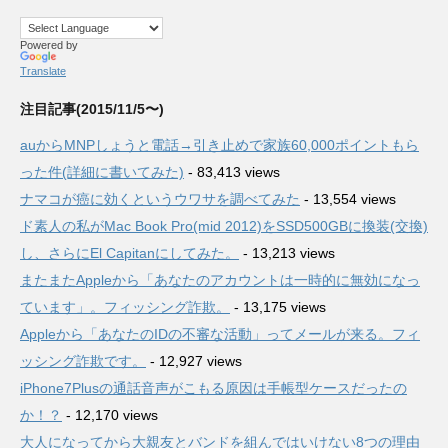
Powered by
Translate
注目記事(2015/11/5〜)
auからMNPしょうと電話→引き止めで家族60,000ポイントもら
った件(詳細に書いてみた)
- 83,413 views
ナマコが癌に効くというウワサを調べてみた
- 13,554 views
ド素人の私がMac Book Pro(mid 2012)をSSD500GBに換装(交換)
し、さらにEl Capitanにしてみた。
- 13,213 views
またまたAppleから「あなたのアカウントは一時的に無効になっ
ています」。フィッシング詐欺。
- 13,175 views
Appleから「あなたのIDの不審な活動」ってメールが来る。フィ
ッシング詐欺です。
- 12,927 views
iPhone7Plusの通話音声がこもる原因は手帳型ケースだったの
か！？
- 12,170 views
大人になってから大親友とバンドを組んではいけない8つの理由