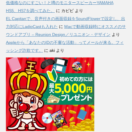
低価格なのにすごい！と噂のモニタースピーカーYAMAHA
HS5、HS7を調べてみた。
に
カピピ
より
EL Capitanで、音声付きの画面収録をSoundFlowerで設定し、出
力対応にLadioCastも入れた
に
Macで動画収録時にオススメのサ
ウンドアプリ – Reunion Design／リユニオン・デザイン
より
Appleから「あなたのIDの不審な活動」ってメールが来る。フィ
ッシング詐欺です。
に
aki
より