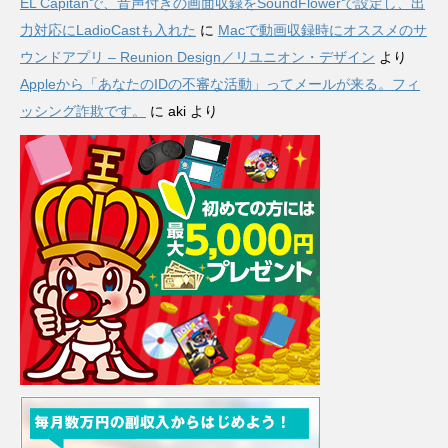
EL Capitanで、音声付きの画面収録をSoundFlowerで設定し、出
力対応にLadioCastも入れた
に
Macで動画収録時にオススメのサ
ウンドアプリ – Reunion Design／リユニオン・デザイン
より
Appleから「あなたのIDの不審な活動」ってメールが来る。フィ
ッシング詐欺です。
に
aki
より