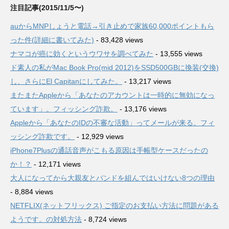
注目記事(2015/11/5〜)
auからMNPしょうと電話→引き止めで家族60,000ポイントもら
った件(詳細に書いてみた)
- 83,428 views
ナマコが癌に効くというウワサを調べてみた
- 13,555 views
ド素人の私がMac Book Pro(mid 2012)をSSD500GBに換装(交換)
し、さらにEl Capitanにしてみた。
- 13,217 views
またまたAppleから「あなたのアカウントは一時的に無効になっ
ています」。フィッシング詐欺。
- 13,176 views
Appleから「あなたのIDの不審な活動」ってメールが来る。フィ
ッシング詐欺です。
- 12,929 views
iPhone7Plusの通話音声がこもる原因は手帳型ケースだったの
か！？
- 12,171 views
大人になってから大親友とバンドを組んではいけない8つの理由
- 8,884 views
NETFLIX(ネットフリックス) ご指定のお支払い方法に問題がある
ようです。の対処方法
- 8,724 views