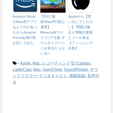
Amazon Music
【2017最
Appleから【思
のMac用アプリ
新/Mac/PC初心
い出してくださ
なんてのがあっ
者用】
い】 問題の修
たからAmazon
Minecraft(マイ
正と情報の更新
Prime会員の私
クラ) デモ版 ダ
とメール来る
が試してみた
ウンロードペー
【フィッシング
ジが見当たらな
詐欺】
い方へ
-
Apple
,
Mac
,
レコーディング
El Capitan
,
LadioCast
,
Mac
,
QuickTime
,
SoundFlower
,
サウ
ンドフラワー
,
ラジオキャスト
,
画面収録
,
音声付
き