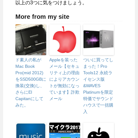
以上の3つに気をつけましょう。
More from my site
ド素人の私が
Appleを装った
ついに買ってし
Mac Book
メール【セキュ
まった！Pro
Pro(mid 2012)
リティ上の理由
Tools12 永続ラ
をSSD500GBに
によりアカウン
イセンス版
換装(交換)し、
トが無効になっ
&WAVES
さらにEl
ています】詐欺
Platinumを限定
Capitanにして
メール
特価でサウンド
みた。
ハウスで一括購
入