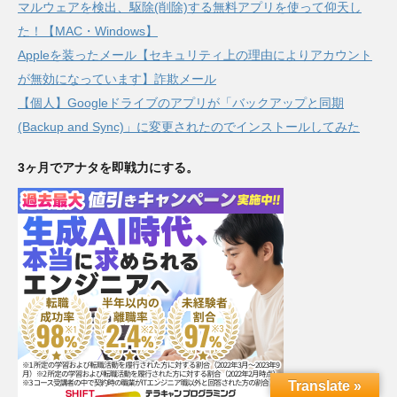
マルウェアを検出、駆除(削除)する無料アプリを使って仰天し
た！【MAC・Windows】
Appleを装ったメール【セキュリティ上の理由によりアカウント
が無効になっています】詐欺メール
【個人】Googleドライブのアプリが「バックアップと同期
(Backup and Sync)」に変更されたのでインストールしてみた
3ヶ月でアナタを即戦力にする。
Translate »