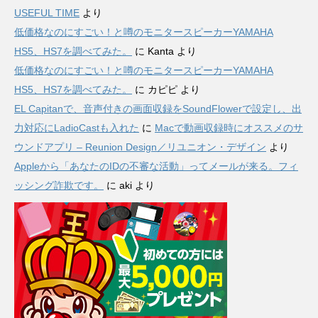
USEFUL TIME
より
低価格なのにすごい！と噂のモニタースピーカーYAMAHA
HS5、HS7を調べてみた。
に
Kanta
より
低価格なのにすごい！と噂のモニタースピーカーYAMAHA
HS5、HS7を調べてみた。
に
カピピ
より
EL Capitanで、音声付きの画面収録をSoundFlowerで設定し、出
力対応にLadioCastも入れた
に
Macで動画収録時にオススメのサ
ウンドアプリ – Reunion Design／リユニオン・デザイン
より
Appleから「あなたのIDの不審な活動」ってメールが来る。フィ
ッシング詐欺です。
に
aki
より