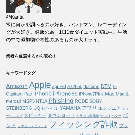
@Kanta
常に何かを調べるのが好き。バンドマン。レコーディン
グが大好き。健康の為、1日1食ダイエット実践中。生活
の中で添加物や毒性のあるものが大キライ。
業者を厳選するから安心！
キーワードタグ
Apple
Amazon
DTM
appleid
AT2050
docomo
El
iPhone
iPhone6s
iPad
Mac
Capitan
iPhone7Plus
Mac版
Phishing
mercari
MSP5
NT1A
RODE
SONY
YAMAHA
アプリ
STEINBERG
UQモバイル
エンジニア
ショ
バ
スピーカー
ダウンロード
ートニング
トランス脂肪酸
ナマコ
バター
フィッシング詐欺
ンド
プラ
ファットスプレッド