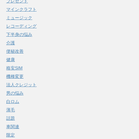
プレゼント
マインクラフト
ミュージック
レコーディング
下半身の悩み
介護
便秘改善
健康
格安SIM
機種変更
法人クレジット
男の悩み
白ロム
薄毛
話題
車関連
限定