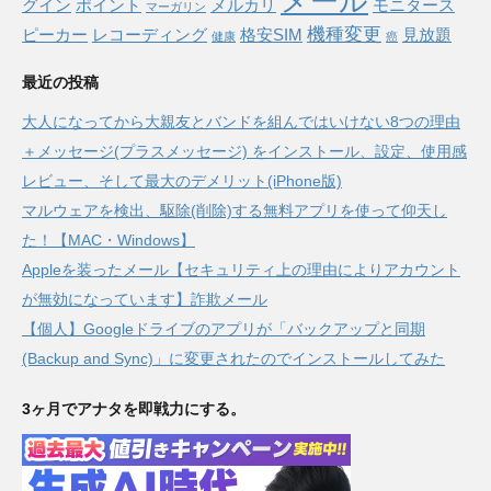
メール
グイン
ポイント
メルカリ
モニタース
マーガリン
機種変更
ピーカー
レコーディング
格安SIM
見放題
健康
癌
最近の投稿
大人になってから大親友とバンドを組んではいけない8つの理由
＋メッセージ(プラスメッセージ) をインストール、設定、使用感
レビュー、そして最大のデメリット(iPhone版)
マルウェアを検出、駆除(削除)する無料アプリを使って仰天し
た！【MAC・Windows】
Appleを装ったメール【セキュリティ上の理由によりアカウント
が無効になっています】詐欺メール
【個人】Googleドライブのアプリが「バックアップと同期
(Backup and Sync)」に変更されたのでインストールしてみた
3ヶ月でアナタを即戦力にする。