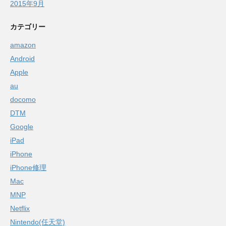
2015年9月
カテゴリー
amazon
Android
Apple
au
docomo
DTM
Google
iPad
iPhone
iPhone修理
Mac
MNP
Netflix
Nintendo(任天堂)