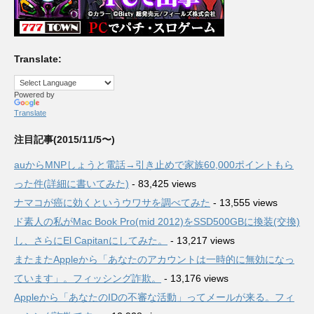
Translate:
Powered by
Translate
注目記事(2015/11/5〜)
auからMNPしょうと電話→引き止めで家族60,000ポイントもら
った件(詳細に書いてみた)
- 83,425 views
ナマコが癌に効くというウワサを調べてみた
- 13,555 views
ド素人の私がMac Book Pro(mid 2012)をSSD500GBに換装(交換)
し、さらにEl Capitanにしてみた。
- 13,217 views
またまたAppleから「あなたのアカウントは一時的に無効になっ
ています」。フィッシング詐欺。
- 13,176 views
Appleから「あなたのIDの不審な活動」ってメールが来る。フィ