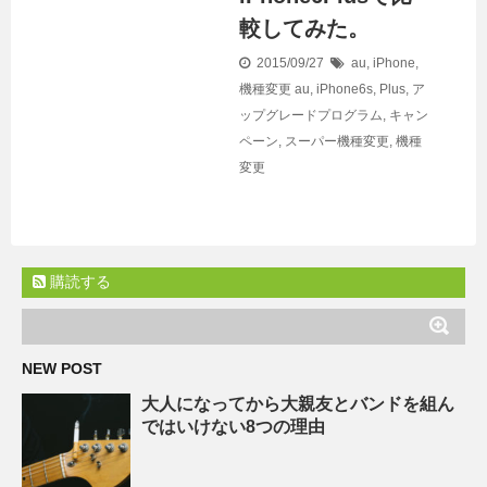
較してみた。
2015/09/27
au
,
iPhone
,
機種変更
au
,
iPhone6s
,
Plus
,
ア
ップグレードプログラム
,
キャン
ペーン
,
スーパー機種変更
,
機種
変更
購読する
NEW POST
大人になってから大親友とバンドを組ん
ではいけない8つの理由