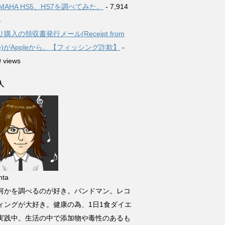
MAHA HS5、HS7を調べてみた。
- 7,914
s
購入の領収書発行メール(Receipt from
le)がAppleから。【フィッシング詐欺】
-
9 views
人
ta
何かを調べるのが好き。バンドマン。レコ
ィングが大好き。健康の為、1日1食ダイエ
実践中。生活の中で添加物や毒性のあるも