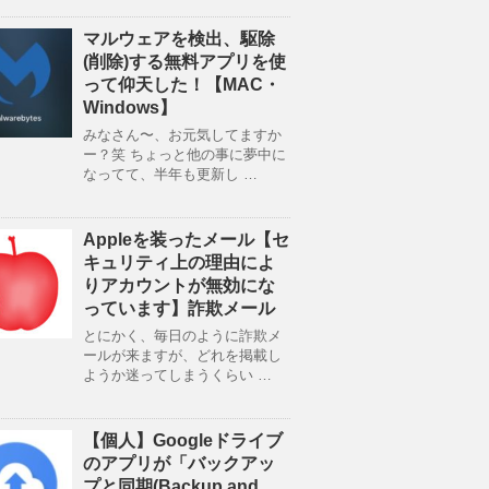
マルウェアを検出、駆除
(削除)する無料アプリを使
って仰天した！【MAC・
Windows】
みなさん〜、お元気してますか
ー？笑 ちょっと他の事に夢中に
なってて、半年も更新し …
Appleを装ったメール【セ
キュリティ上の理由によ
りアカウントが無効にな
っています】詐欺メール
とにかく、毎日のように詐欺メ
ールが来ますが、どれを掲載し
ようか迷ってしまうくらい …
【個人】Googleドライブ
のアプリが「バックアッ
プと同期(Backup and