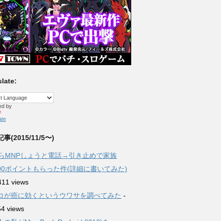
late:
ed by
ate
事(2015/11/5〜)
からMNPしょうと電話→引き止めで家族
,000ポイントもらった件(詳細に書いてみた)
411 views
コが癌に効くというウワサを調べてみた
-
54 views