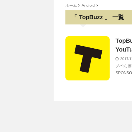
ホーム
>
Android
>
「 TopBuzz 」 一覧
Top
You
2017/1
プバズ
,
動
SPONS
…