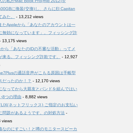
の私がMac Book Pro(mid 2012)を
500GBに換装(交換)し、さらにEl Capitan
てみた。
- 13,212 views
またAppleから「あなたのアカウントは一
に無効になっています」。フィッシング詐
- 13,175 views
pleから「あなたのIDの不審な活動」ってメ
が来る。フィッシング詐欺です。
- 12,927
s
one7Plusの通話音声がこもる原因は手帳型
スだったのか！？
- 12,170 views
になってから大親友とバンドを組んではい
い8つの理由
- 8,882 views
TFLIX(ネットフリックス) ご指定のお支払い
に問題があるようです。の対処方法
-
3 views
格なのにすごい！と噂のモニタースピーカ