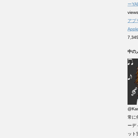
ーYA
view
アプリ
App
7,34
中の
@Kan
常に
ーデ
ット