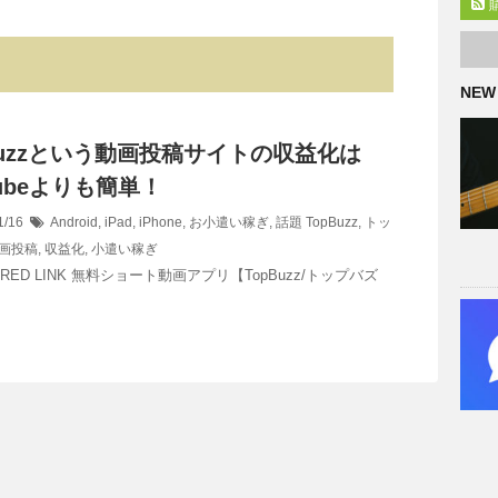
NEW
Buzzという動画投稿サイトの収益化は
Tubeよりも簡単！
1/16
Android
,
iPad
,
iPhone
,
お小遣い稼ぎ
,
話題
TopBuzz
,
トッ
画投稿
,
収益化
,
小遣い稼ぎ
ORED LINK 無料ショート動画アプリ【TopBuzz/トップバズ