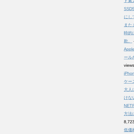
ド素人
SSD
にし
また
時的
欺。
Ap
ール
view
iPh
ケー
大人
けな
NE
方法
8,72
低価