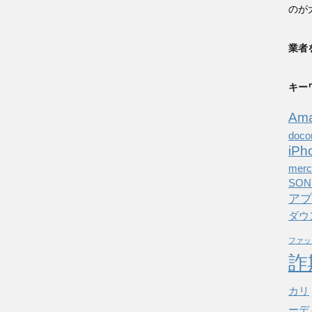
のが
業者
キー
Am
doc
iPh
merc
SON
アプ
ダウ
ファッ
詐
カリ
ーデ