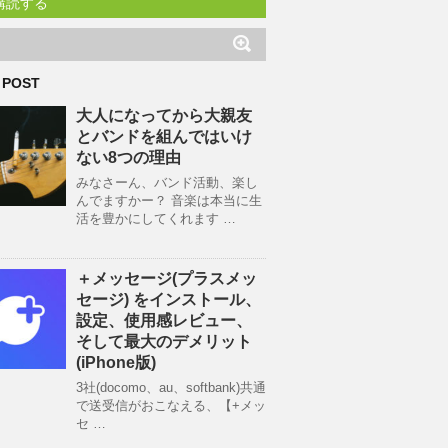
購読する
 POST
大人になってから大親友
とバンドを組んではいけ
ない8つの理由
みなさーん、バンド活動、楽し
んでますかー？ 音楽は本当に生
活を豊かにしてくれます …
＋メッセージ(プラスメッ
セージ) をインストール、
設定、使用感レビュー、
そして最大のデメリット
(iPhone版)
3社(docomo、au、softbank)共通
で送受信がおこなえる、【+メッ
セ …