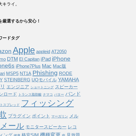
大キライ。
を厳選するから安心！
ワードタグ
Apple
azon
appleid
AT2050
iPhone
DTM
iPad
omo
El Capitan
one6s
Mac
iPhone7Plus
Mac版
Phishing
ari
MSP5
NT1A
RODE
YAMAHA
Y
STEINBERG
UQモバイル
リ
エンジニア
スピーカー
ショートニング
バンド
ンロード
トランス脂肪酸
ナマコ
バター
フィッシング
トスプレッド
欺
プラグイン
ポイント
メル
マーガリン
メール
モニタースピーカー
レコ
機種変更
ィング
格安SIM
見放題
健康
癌