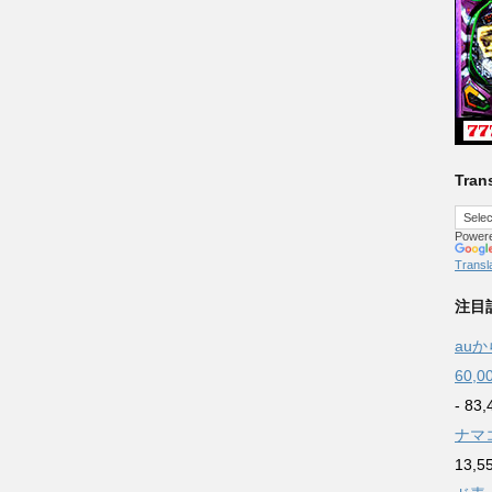
Trans
Power
Transl
注目記
au
60
- 83,
ナマ
13,5