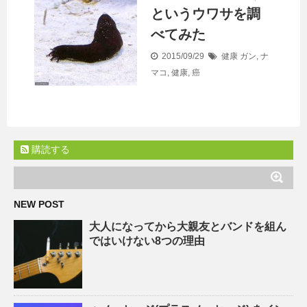
というウワサを調
べてみた
2015/09/29
健康
ガン
,
ナ
マコ
,
健康
,
癌
購読する
NEW POST
大人になってから大親友とバンドを組ん
ではいけない8つの理由