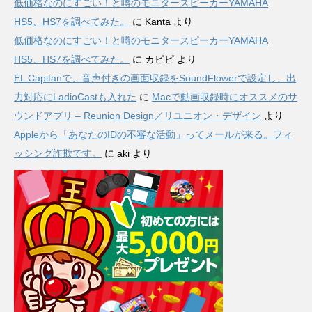
低価格なのにすごい！と噂のモニタースピーカーYAMAHA
HS5、HS7を調べてみた。
に
Kanta
より
低価格なのにすごい！と噂のモニタースピーカーYAMAHA
HS5、HS7を調べてみた。
に
カピピ
より
EL Capitanで、音声付きの画面収録をSoundFlowerで設定し、出
力対応にLadioCastも入れた
に
Macで動画収録時にオススメのサ
ウンドアプリ – Reunion Design／リユニオン・デザイン
より
Appleから「あなたのIDの不審な活動」ってメールが来る。フィ
ッシング詐欺です。
に
aki
より