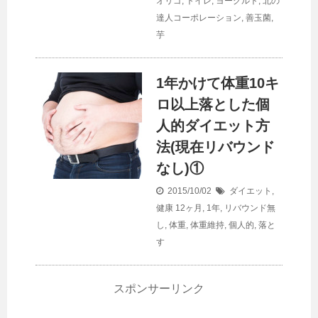
オリゴ
,
トイレ
,
ヨーグルト
,
北の
達人コーポレーション
,
善玉菌
,
芋
1年かけて体重10キ
ロ以上落とした個
人的ダイエット方
法(現在リバウンド
なし)①
2015/10/02
ダイエット
,
健康
12ヶ月
,
1年
,
リバウンド無
し
,
体重
,
体重維持
,
個人的
,
落と
す
スポンサーリンク