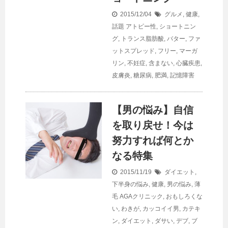
2015/12/04
グルメ
,
健康
,
話題
アトピー性
,
ショートニン
グ
,
トランス脂肪酸
,
バター
,
ファ
ットスプレッド
,
フリー
,
マーガ
リン
,
不妊症
,
含まない
,
心臓疾患
,
皮膚炎
,
糖尿病
,
肥満
,
記憶障害
【男の悩み】自信
を取り戻せ！今は
努力すれば何とか
なる特集
2015/11/19
ダイエット
,
下半身の悩み
,
健康
,
男の悩み
,
薄
毛
AGAクリニック
,
おもしろくな
い
,
わきが
,
カッコイイ男
,
カテキ
ン
,
ダイエット
,
ダサい
,
デブ
,
ブ