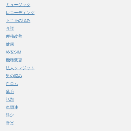
ミュージック
レコーディング
下半身の悩み
介護
便秘改善
健康
格安SIM
機種変更
法人クレジット
男の悩み
白ロム
薄毛
話題
車関連
限定
音楽