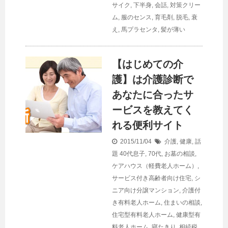
サイク
,
下半身
,
会話
,
対策クリー
ム
,
服のセンス
,
育毛剤
,
脱毛
,
衰
え
,
馬プラセンタ
,
髪が薄い
【はじめての介
護】は介護診断で
あなたに合ったサ
ービスを教えてく
れる便利サイト
2015/11/04
介護
,
健康
,
話
題
40代息子
,
70代
,
お墓の相談
,
ケアハウス（軽費老人ホーム）
,
サービス付き高齢者向け住宅
,
シ
ニア向け分譲マンション
,
介護付
き有料老人ホーム
,
住まいの相談
,
住宅型有料老人ホーム
,
健康型有
料老人ホーム
,
寝たきり
,
相続税