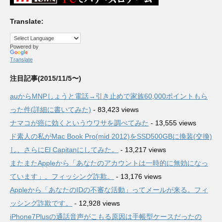
Translate:
Powered by
Translate
注目記事(2015/11/5〜)
auからMNPしょうと電話→引き止めで家族60,000ポイントもら
った件(詳細に書いてみた)
- 83,423 views
ナマコが癌に効くというウワサを調べてみた
- 13,555 views
ド素人の私がMac Book Pro(mid 2012)をSSD500GBに換装(交換)
し、さらにEl Capitanにしてみた。
- 13,217 views
またまたAppleから「あなたのアカウントは一時的に無効になっ
ています」。フィッシング詐欺。
- 13,176 views
Appleから「あなたのIDの不審な活動」ってメールが来る。フィ
ッシング詐欺です。
- 12,928 views
iPhone7Plusの通話音声がこもる原因は手帳型ケースだったの