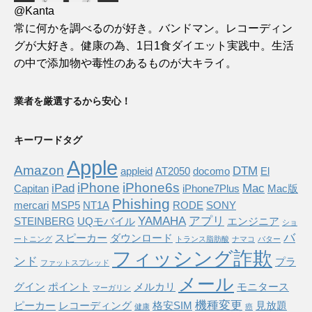
@Kanta
常に何かを調べるのが好き。バンドマン。レコーディン
グが大好き。健康の為、1日1食ダイエット実践中。生活
の中で添加物や毒性のあるものが大キライ。
業者を厳選するから安心！
キーワードタグ
Apple
Amazon
DTM
appleid
AT2050
docomo
El
iPhone
iPhone6s
iPad
Mac
Capitan
iPhone7Plus
Mac版
Phishing
mercari
MSP5
NT1A
RODE
SONY
YAMAHA
アプリ
STEINBERG
UQモバイル
エンジニア
ショ
バ
スピーカー
ダウンロード
ートニング
トランス脂肪酸
ナマコ
バター
フィッシング詐欺
ンド
プラ
ファットスプレッド
メール
グイン
ポイント
メルカリ
モニタース
マーガリン
機種変更
ピーカー
レコーディング
格安SIM
見放題
健康
癌