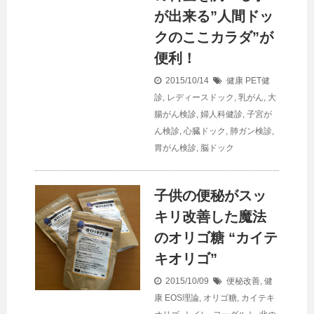
が出来る”人間ドッ
クのここカラダ”が
便利！
2015/10/14
健康
PET健
診
,
レディースドック
,
乳がん
,
大
腸がん検診
,
婦人科健診
,
子宮が
ん検診
,
心臓ドック
,
肺ガン検診
,
胃がん検診
,
脳ドック
子供の便秘がスッ
キリ改善した魔法
のオリゴ糖 “カイテ
キオリゴ”
2015/10/09
便秘改善
,
健
康
EOS理論
,
オリゴ糖
,
カイテキ