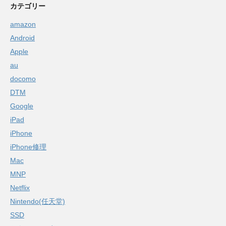
カテゴリー
amazon
Android
Apple
au
docomo
DTM
Google
iPad
iPhone
iPhone修理
Mac
MNP
Netflix
Nintendo(任天堂)
SSD