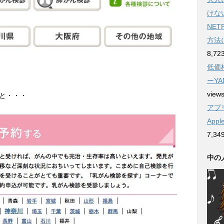
けな
NE
方法
8,72
低価
ーYA
view
と・・・
アプリ
App
7,34
中の