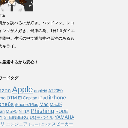
ta
何かを調べるのが好き。バンドマン。レコ
ィングが大好き。健康の為、1日1食ダイエ
実践中。生活の中で添加物や毒性のあるも
大キライ。
を厳選するから安心！
ワードタグ
Apple
azon
appleid
AT2050
iPhone
DTM
iPad
omo
El Capitan
one6s
Mac
iPhone7Plus
Mac版
Phishing
ari
MSP5
NT1A
RODE
YAMAHA
Y
STEINBERG
UQモバイル
リ
エンジニア
スピーカー
ショートニング