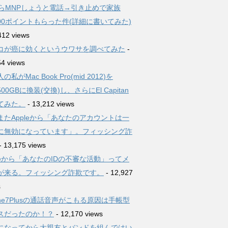
からMNPしょうと電話→引き止めで家族
,000ポイントもらった件(詳細に書いてみた)
412 views
コが癌に効くというウワサを調べてみた
-
54 views
の私がMac Book Pro(mid 2012)を
500GBに換装(交換)し、さらにEl Capitan
てみた。
- 13,212 views
またAppleから「あなたのアカウントは一
に無効になっています」。フィッシング詐
- 13,175 views
pleから「あなたのIDの不審な活動」ってメ
が来る。フィッシング詐欺です。
- 12,927
s
one7Plusの通話音声がこもる原因は手帳型
スだったのか！？
- 12,170 views
になってから大親友とバンドを組んではい