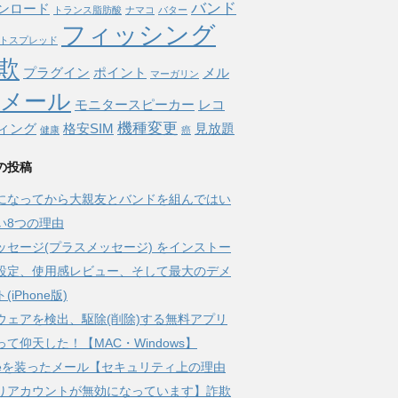
バンド
ンロード
トランス脂肪酸
ナマコ
バター
フィッシング
トスプレッド
欺
プラグイン
ポイント
メル
マーガリン
メール
モニタースピーカー
レコ
機種変更
ィング
格安SIM
見放題
健康
癌
の投稿
になってから大親友とバンドを組んではい
い8つの理由
ッセージ(プラスメッセージ) をインストー
設定、使用感レビュー、そして最大のデメ
(iPhone版)
ウェアを検出、駆除(削除)する無料アプリ
って仰天した！【MAC・Windows】
pleを装ったメール【セキュリティ上の理由
りアカウントが無効になっています】詐欺