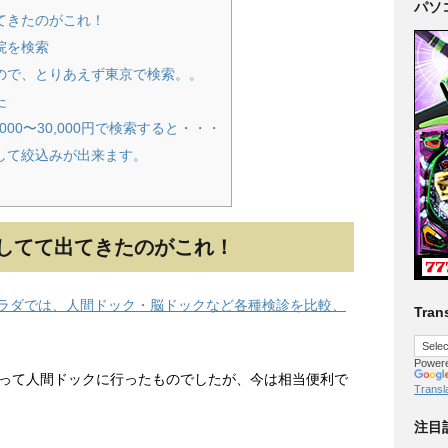
パソ
てきたのがこれ！
院を検索
ので、とりあえず東京で検索。。
た
00〜30,000円で検索すると・・・
して絞込みが出来ます。
してて出てきたのがこれ！
カラダでは、人間ドック・脳ドックなど各種検診を比較、
Trans
Power
って人間ドックに行ったものでしたが、今は相当便利で
Transl
注目記