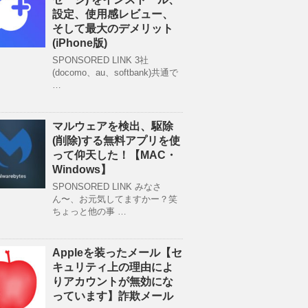
設定、使用感レビュー、
そして最大のデメリット
(iPhone版)
SPONSORED LINK 3社
(docomo、au、softbank)共通で
…
マルウェアを検出、駆除
(削除)する無料アプリを使
って仰天した！【MAC・
Windows】
SPONSORED LINK みなさ
ん〜、お元気してますかー？笑
ちょっと他の事 …
Appleを装ったメール【セ
キュリティ上の理由によ
りアカウントが無効にな
っています】詐欺メール