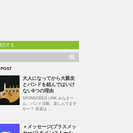
購読する
 POST
大人になってから大親友
とバンドを組んではいけ
ない8つの理由
SPONSORED LINK みなさー
ん、バンド活動、楽しんでます
かー？ 音楽は …
＋メッセージ(プラスメッ
セージ) をインストール、