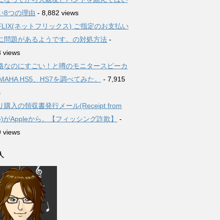
い8つの理由
- 8,882 views
TFLIX(ネットフリックス) ご指定のお支払い
に問題があるようです。の対処方法
-
3 views
格なのにすごい！と噂のモニタースピーカ
MAHA HS5、HS7を調べてみた。
- 7,915
s
購入の領収書発行メール(Receipt from
le)がAppleから。【フィッシング詐欺】
-
9 views
人