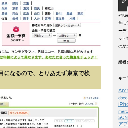
@Kan
常に
ーデ
ット
のが
業者
目になるので、とりあえず東京で検
キー
Am
doc
iPh
merc
SON
アプ