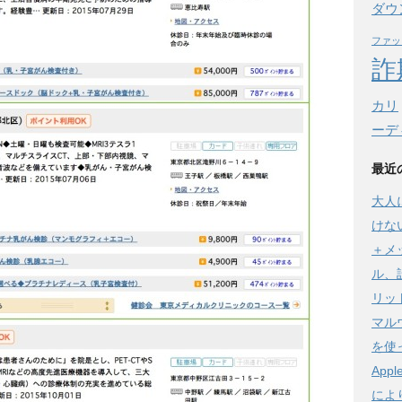
ダウ
ファッ
詐
カリ
ーデ
最近
大人
けな
＋メ
ル、
リット
マル
を使
Ap
によ