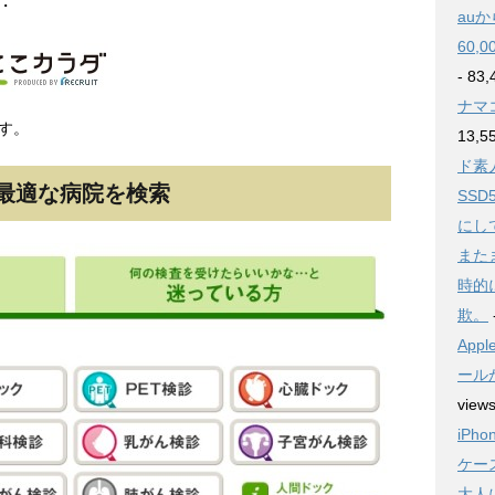
・
au
60
- 83,
ナマ
す。
13,5
ド素人
最適な病院を検索
SSD
にし
また
時的
欺。
Ap
ール
view
iPh
ケー
大人