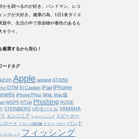
何かを調べるのが好き。バンドマン。レコ
ィングが大好き。健康の為、1日1食ダイエ
実践中。生活の中で添加物や毒性のあるも
大キライ。
を厳選するから安心！
ワードタグ
Apple
azon
appleid
AT2050
iPhone
DTM
iPad
omo
El Capitan
one6s
Mac
iPhone7Plus
Mac版
Phishing
ari
MSP5
NT1A
RODE
YAMAHA
Y
STEINBERG
UQモバイル
リ
エンジニア
スピーカー
ショートニング
バンド
ンロード
トランス脂肪酸
ナマコ
バター
フィッシング
トスプレッド