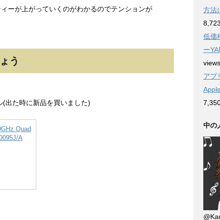
ティーが上がっていくのがわかるのでテンションが
方法
8,72
低価
ーYA
しょう
view
アプリ
App
7,35
デル(出た時に新品を買いました)
中の
.9GHz Quad
D095J/A
@Kan