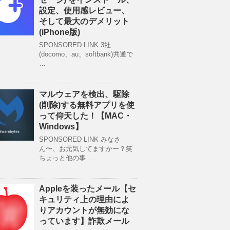
設定、使用感レビュー、
そして最大のデメリット
(iPhone版)
SPONSORED LINK 3社
(docomo、au、softbank)共通で
…
マルウェアを検出、駆除
(削除)する無料アプリを使
って仰天した！【MAC・
Windows】
SPONSORED LINK みなさ
ん〜、お元気してますかー？笑
ちょっと他の事 …
Appleを装ったメール【セ
キュリティ上の理由によ
りアカウントが無効にな
っています】詐欺メール