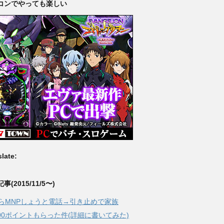
コンでやっても楽しい
late:
事(2015/11/5〜)
からMNPしょうと電話→引き止めで家族
,000ポイントもらった件(詳細に書いてみた)