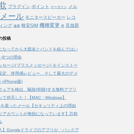
欺
プラグイン
ポイント
メル
マーガリン
メール
モニタースピーカー
レコ
機種変更
ィング
格安SIM
見放題
健康
癌
の投稿
になってから大親友とバンドを組んではい
い8つの理由
ッセージ(プラスメッセージ) をインストー
設定、使用感レビュー、そして最大のデメ
(iPhone版)
ウェアを検出、駆除(削除)する無料アプリ
って仰天した！【MAC・Windows】
pleを装ったメール【セキュリティ上の理由
りアカウントが無効になっています】詐欺
ル
人】Googleドライブのアプリが「バックア