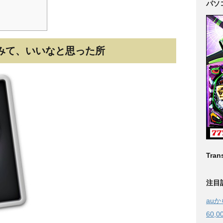
パソ
触ってみて、いいなと思った所
Trans
注目記
au
60