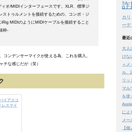
詐
オ/MIDIインターフェースです。XLR、標準ジ
インストゥルメントを接続するための、コンボ・ジ
カリ
ig MIDIのようにMIDIケーブルを接続すること
ーデ
抜粋-
最近
大人
、コンデンサーマイクが使える為、これを購入。
けな
ャチな感じだが（笑）
＋メ
ル、
リット
ク
マル
を使
Cバイアスコ
Ap
ドレスマイ
によ
メー
【個