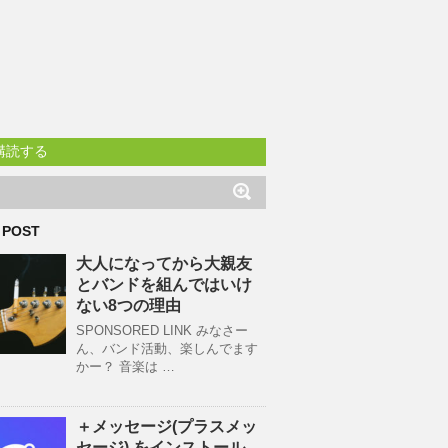
購読する
 POST
大人になってから大親友
とバンドを組んではいけ
ない8つの理由
SPONSORED LINK みなさー
ん、バンド活動、楽しんでます
かー？ 音楽は …
＋メッセージ(プラスメッ
セージ) をインストール、