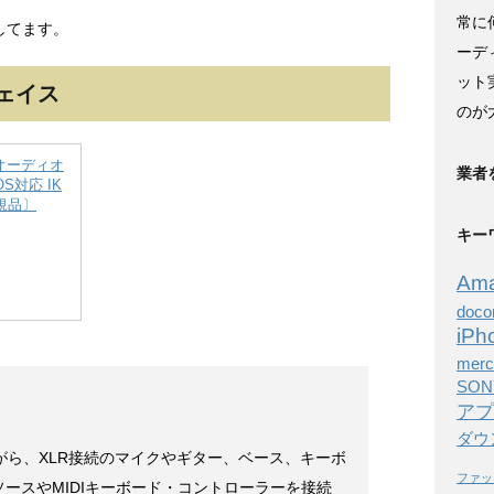
常に
してます。
ーデ
ット
ェイス
のが
RO オーディオ
業者
OS対応 IK
規品〕
キー
Am
doc
iPh
merc
SON
アプ
ダウ
りながら、XLR接続のマイクやギター、ベース、キーボ
ファッ
ースやMIDIキーボード・コントローラーを接続