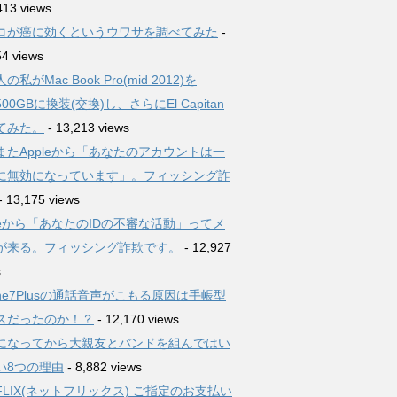
413 views
コが癌に効くというウワサを調べてみた
-
54 views
の私がMac Book Pro(mid 2012)を
500GBに換装(交換)し、さらにEl Capitan
てみた。
- 13,213 views
またAppleから「あなたのアカウントは一
に無効になっています」。フィッシング詐
- 13,175 views
pleから「あなたのIDの不審な活動」ってメ
が来る。フィッシング詐欺です。
- 12,927
s
one7Plusの通話音声がこもる原因は手帳型
スだったのか！？
- 12,170 views
になってから大親友とバンドを組んではい
い8つの理由
- 8,882 views
TFLIX(ネットフリックス) ご指定のお支払い