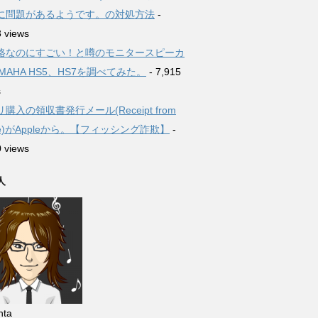
に問題があるようです。の対処方法
-
3 views
格なのにすごい！と噂のモニタースピーカ
MAHA HS5、HS7を調べてみた。
- 7,915
s
購入の領収書発行メール(Receipt from
le)がAppleから。【フィッシング詐欺】
-
0 views
人
ta