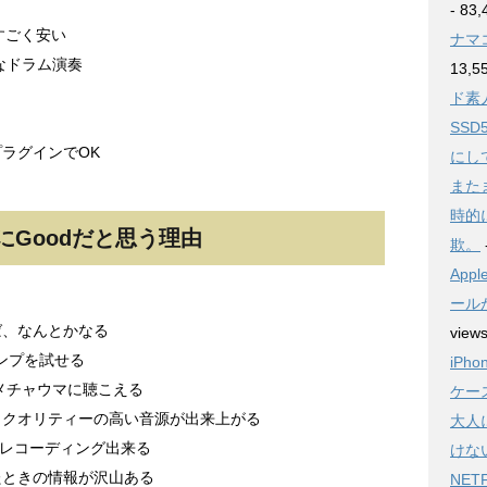
- 83,
すごく安い
ナマ
的なドラム演奏
13,5
ド素人
SSD
ラグインでOK
にし
また
時的
Goodだと思う理由
欺。
Ap
ール
ば、なんとかなる
view
なアンプを試せる
iPh
、メチャウマに聴こえる
ケー
、クオリティーの高い音源が出来上がる
大人
とレコーディング出来る
けな
たときの情報が沢山ある
NE